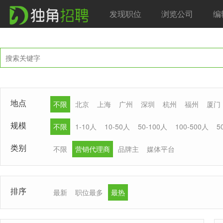
发现职位
浏览公司
编
地点
不限
北京
上海
广州
深圳
杭州
福州
厦门
规模
不限
1-10人
10-50人
50-100人
100-500人
5
类别
不限
营销代理商
品牌主
媒体平台
排序
最新
职位最多
最热