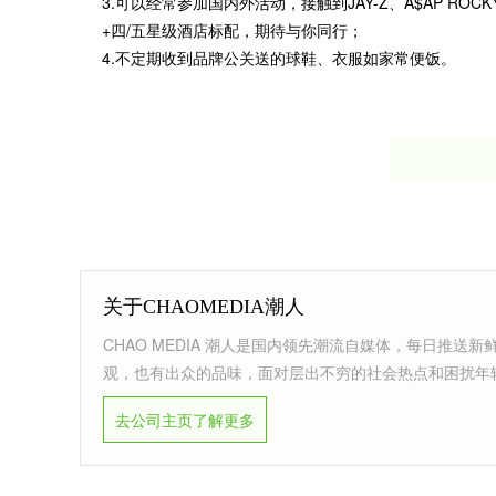
3.可以经常参加国内外活动，接触到JAY-Z、A$AP RO
+四/五星级酒店标配，期待与你同行；
4.不定期收到品牌公关送的球鞋、衣服如家常便饭。
关于CHAOMEDIA潮人
CHAO MEDIA 潮人是国内领先潮流自媒体，每日推
观，也有出众的品味，面对层出不穷的社会热点和困扰年
去公司主页了解更多