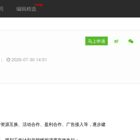
new
司
编辑精选
马上申请
专
2026-07-30 14:51
|
费资源互换、活动合作、盈利合作、广告接入等，逐步建
案，规划工作计划并能够按进度有效执行；