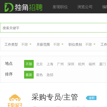
发现职位
浏览公司
编
工作类型
不限
月薪范围
不限
职位类别
不限
工
地点
不限
北京
上海
广州
深圳
杭州
福州
厦门
排序
最新
最热
急招
采购专员/主管