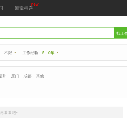
new
司
编辑精选
找工
别
不限
工作经验
5-10年
福州
厦门
成都
其他
再看看吧~