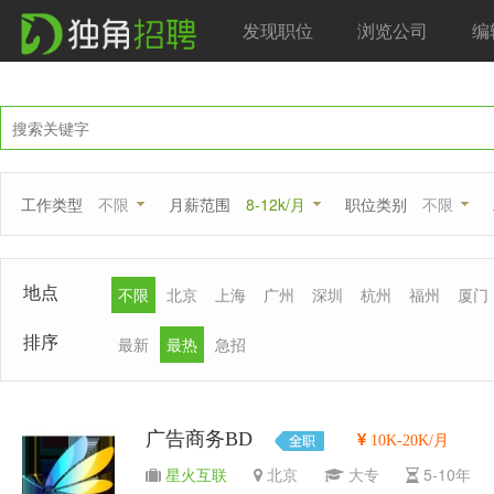
发现职位
浏览公司
编
工作类型
不限
月薪范围
8-12k/月
职位类别
不限
地点
不限
北京
上海
广州
深圳
杭州
福州
厦门
排序
最新
最热
急招
广告商务BD
10K-20K/月
星火互联
北京
大专
5-10