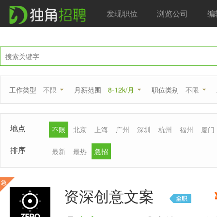
发现职位
浏览公司
编
工作类型
不限
月薪范围
8-12k/月
职位类别
不限
地点
不限
北京
上海
广州
深圳
杭州
福州
厦门
排序
最新
最热
急招
急
资深创意文案