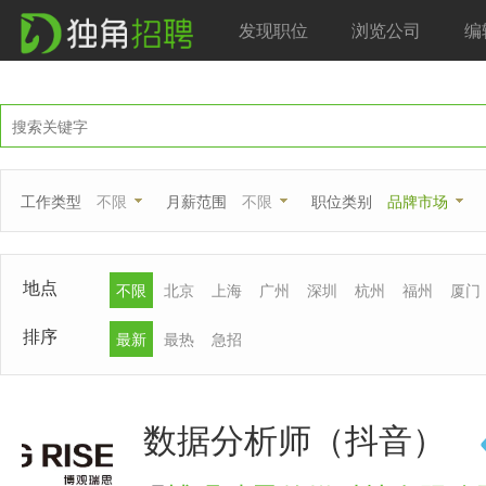
发现职位
浏览公司
编
工作类型
不限
月薪范围
不限
职位类别
品牌市场
地点
不限
北京
上海
广州
深圳
杭州
福州
厦门
排序
最新
最热
急招
数据分析师（抖音）