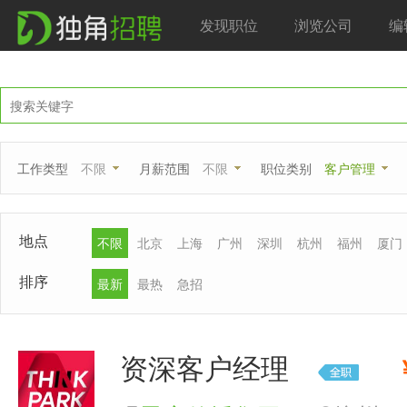
发现职位
浏览公司
编
工作类型
不限
月薪范围
不限
职位类别
客户管理
地点
不限
北京
上海
广州
深圳
杭州
福州
厦门
排序
最新
最热
急招
资深客户经理