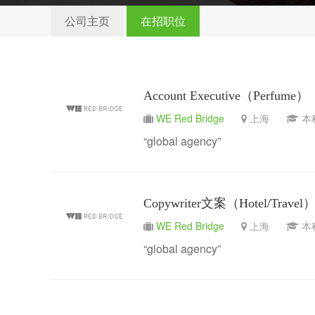
公司主页
在招职位
Account Executive（Perfume）
WE Red Bridge
上海
“global agency”
Copywriter文案（Hotel/Travel
WE Red Bridge
上海
“global agency”