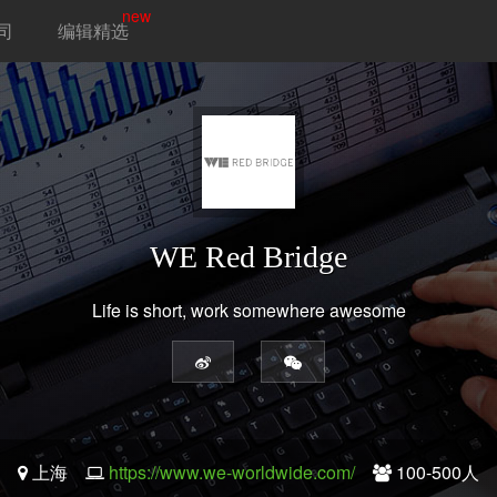
new
司
编辑精选
WE Red Bridge
Life is short, work somewhere awesome
上海
https://www.we-worldwide.com/
100-500人