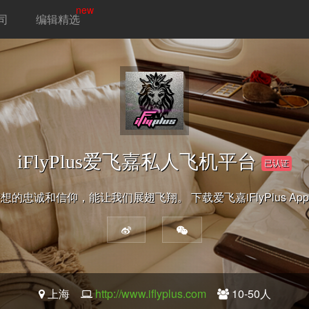
new
司
编辑精选
iFlyPlus爱飞嘉私人飞机平台
已认证
的忠诚和信仰，能让我们展翅飞翔。 下载爱飞嘉iFlyPlus A
上海
http://www.iflyplus.com
10-50人