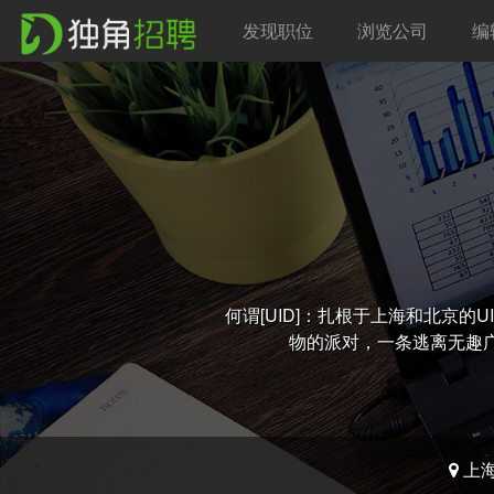
发现职位
浏览公司
编
何谓[UID]：扎根于上海和北京
物的派对，一条逃离无趣
上