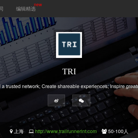
new
司
编辑精选
TRI
d a trusted network; Create shareable experiences; Inspire great
上海
http://www.trailrunnerint.com
50-100人