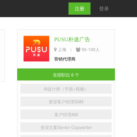
注册
登录
PUSU朴速广告
上海
50-100人
|
营销代理商
在招职位 6 个
Ai设计师（平面+视频）
资深客户经理SAM
客户经理AM
资深文案Senior Copywriter