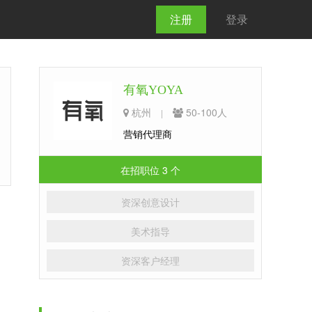
注册
登录
有氧YOYA
杭州
50-100人
|
营销代理商
在招职位 3 个
资深创意设计
美术指导
资深客户经理