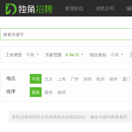
发现职位
浏览公司
编
工作类型
不限
月薪范围
6-8k/月
职位类别
不限
地点
不限
北京
上海
广州
深圳
杭州
福州
厦门
排序
最新
最热
急招
暂时没有找到符合您搜索条件的相应职位，修改关键词再看看吧~