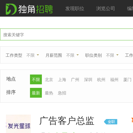
发现职位
浏览公司
编
工作类型
不限
月薪范围
不限
职位类别
不限
工
地点
不限
北京
上海
广州
深圳
杭州
福州
厦门
排序
最新
最热
急招
广告客户总监