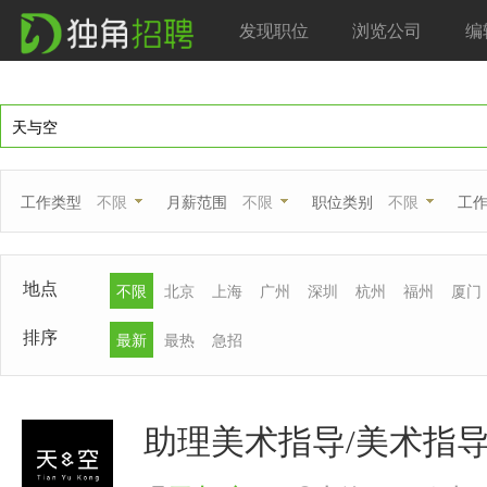
发现职位
浏览公司
编
工作类型
不限
月薪范围
不限
职位类别
不限
工
地点
不限
北京
上海
广州
深圳
杭州
福州
厦门
排序
最新
最热
急招
助理美术指导/美术指