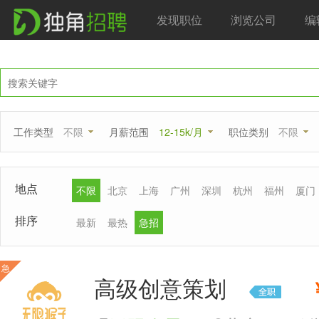
发现职位
浏览公司
编
工作类型
不限
月薪范围
12-15k/月
职位类别
不限
地点
不限
北京
上海
广州
深圳
杭州
福州
厦门
排序
最新
最热
急招
急
高级创意策划